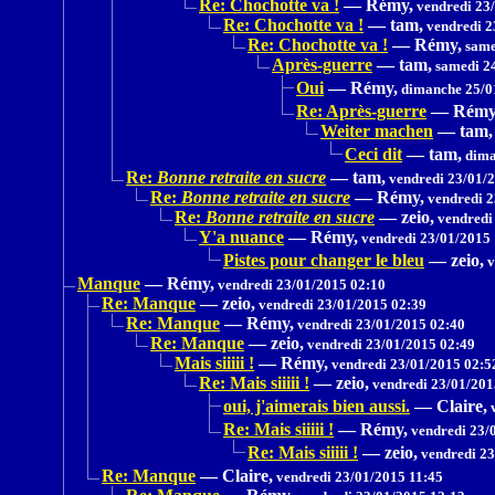
Re: Chochotte va !
—
Rémy,
vendredi 23
Re: Chochotte va !
—
tam,
vendredi 2
Re: Chochotte va !
—
Rémy,
same
Après-guerre
—
tam,
samedi 24
Oui
—
Rémy,
dimanche 25/0
Re: Après-guerre
—
Rémy
Weiter machen
—
tam,
Ceci dit
—
tam,
dima
Re:
Bonne retraite en sucre
—
tam,
vendredi 23/01/
Re:
Bonne retraite en sucre
—
Rémy,
vendredi 2
Re:
Bonne retraite en sucre
—
zeio,
vendredi
Y'a nuance
—
Rémy,
vendredi 23/01/2015 
Pistes pour changer le bleu
—
zeio,
v
Manque
—
Rémy,
vendredi 23/01/2015 02:10
Re: Manque
—
zeio,
vendredi 23/01/2015 02:39
Re: Manque
—
Rémy,
vendredi 23/01/2015 02:40
Re: Manque
—
zeio,
vendredi 23/01/2015 02:49
Mais siiiii !
—
Rémy,
vendredi 23/01/2015 02:5
Re: Mais siiiii !
—
zeio,
vendredi 23/01/201
oui, j'aimerais bien aussi.
—
Claire,
v
Re: Mais siiiii !
—
Rémy,
vendredi 23/
Re: Mais siiiii !
—
zeio,
vendredi 23
Re: Manque
—
Claire,
vendredi 23/01/2015 11:45