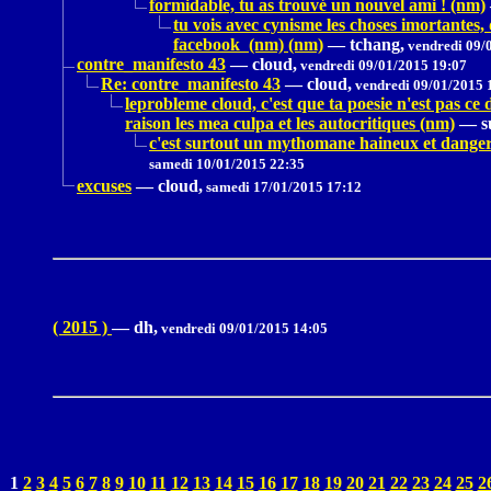
formidable, tu as trouvé un nouvel ami ! (nm)
tu vois avec cynisme les choses imortantes,
facebook (nm) (nm)
—
tchang,
vendredi 09/
contre_manifesto 43
—
cloud,
vendredi 09/01/2015 19:07
Re: contre_manifesto 43
—
cloud,
vendredi 09/01/2015 
leprobleme cloud, c'est que ta poesie n'est pas c
raison les mea culpa et les autocritiques (nm)
—
s
c'est surtout un mythomane haineux et dangereu
samedi 10/01/2015 22:35
excuses
—
cloud,
samedi 17/01/2015 17:12
( 2015 )
—
dh,
vendredi 09/01/2015 14:05
1
2
3
4
5
6
7
8
9
10
11
12
13
14
15
16
17
18
19
20
21
22
23
24
25
2