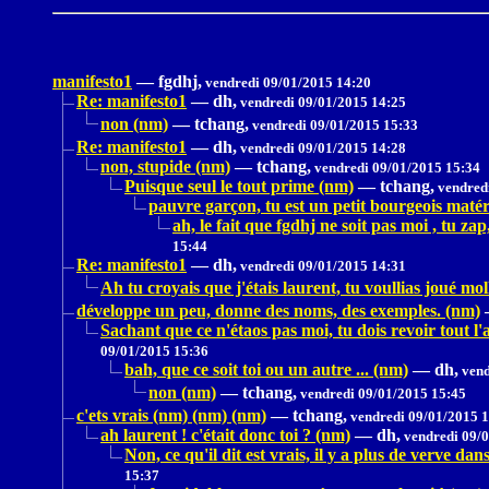
manifesto1
—
fgdhj,
vendredi 09/01/2015 14:20
Re: manifesto1
—
dh,
vendredi 09/01/2015 14:25
non (nm)
—
tchang,
vendredi 09/01/2015 15:33
Re: manifesto1
—
dh,
vendredi 09/01/2015 14:28
non, stupide (nm)
—
tchang,
vendredi 09/01/2015 15:34
Puisque seul le tout prime (nm)
—
tchang,
vendredi
pauvre garçon, tu est un petit bourgeois matéri
ah, le fait que fgdhj ne soit pas moi , tu z
15:44
Re: manifesto1
—
dh,
vendredi 09/01/2015 14:31
Ah tu croyais que j'étais laurent, tu voullias joué mo
développe un peu, donne des noms, des exemples. (nm)
Sachant que ce n'étaos pas moi, tu dois revoir tout l'a
09/01/2015 15:36
bah, que ce soit toi ou un autre ... (nm)
—
dh,
vend
non (nm)
—
tchang,
vendredi 09/01/2015 15:45
c'ets vrais (nm) (nm) (nm)
—
tchang,
vendredi 09/01/2015 
ah laurent ! c'était donc toi ? (nm)
—
dh,
vendredi 09/0
Non, ce qu'il dit est vrais, il y a plus de verve d
15:37