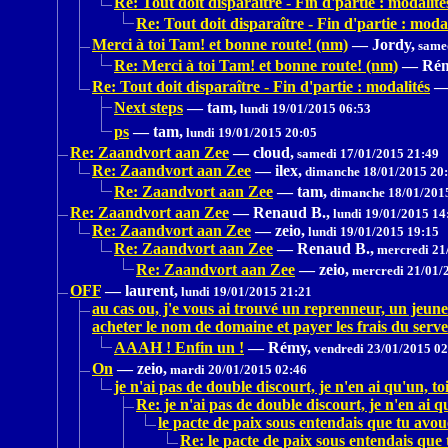
Re: Tout doit disparaître - Fin d'partie : modalité
Re: Tout doit disparaître - Fin d'partie : modal
Merci à toi Tam! et bonne route! (nm)
—
Jordy,
samed
Re: Merci à toi Tam! et bonne route! (nm)
—
Rém
Re: Tout doit disparaître - Fin d'partie : modalités
Next steps
—
tam,
lundi 19/01/2015 06:53
ps
—
tam,
lundi 19/01/2015 20:05
Re: Zaandvort aan Zee
—
cloud,
samedi 17/01/2015 21:49
Re: Zaandvort aan Zee
—
ilex,
dimanche 18/01/2015 20
Re: Zaandvort aan Zee
—
tam,
dimanche 18/01/201
Re: Zaandvort aan Zee
—
Renaud B.,
lundi 19/01/2015 14
Re: Zaandvort aan Zee
—
zeio,
lundi 19/01/2015 19:15
Re: Zaandvort aan Zee
—
Renaud B.,
mercredi 21
Re: Zaandvort aan Zee
—
zeio,
mercredi 21/01/
OFF
—
laurent,
lundi 19/01/2015 21:21
au cas ou, j'e vous ai trouvé un reprenneur, un jeun
acheter le nom de domaine et payer les frais du serv
AAAH ! Enfin un !
—
Rémy,
vendredi 23/01/2015 02
On
—
zeio,
mardi 20/01/2015 02:46
je n'ai pas de double discourt, je n'en ai qu'un, to
Re: je n'ai pas de double discourt, je n'en ai q
le pacte de paix sous entendais que tu avo
Re: le pacte de paix sous entendais que