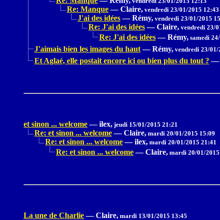
Re: Manque
—
Rémy,
vendredi 23/01/2015 12:13
Re: Manque
—
Claire,
vendredi 23/01/2015 12:43
J'ai des idées
—
Rémy,
vendredi 23/01/2015 1
Re: J'ai des idées
—
Claire,
vendredi 23/0
Re: J'ai des idées
—
Rémy,
samedi 24/
J'aimais bien les images du haut
—
Rémy,
vendredi 23/01/
Et Aglaé, elle postait encore ici ou bien plus du tout ?
—
et sinon ... welcome
—
ilex,
jeudi 15/01/2015 21:21
Re: et sinon ... welcome
—
Claire,
mardi 20/01/2015 15:09
Re: et sinon ... welcome
—
ilex,
mardi 20/01/2015 21:41
Re: et sinon ... welcome
—
Claire,
mardi 20/01/2015
La une de Charlie
—
Claire,
mardi 13/01/2015 13:45