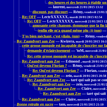
des heures et des heures à établir un
—
laurent,
mercredi 21/01/2015 13:32
discount, pas discourt
—
Rémy,
vendredi 23/01/
Re: OFF
—
LectrXXXXXX,
mardi 20/01/2015 02:54
Re: OFF
—
LectrXXXXXX,
mercredi 21/01/2015 1
amusante cette chanson, dommage que la fin l
(enfin elle m'a quand même plu :)) (nm)
—
T'es bien méchant, c'est vilain. (nm)
—
Rémy,
vendred
Re: Zaandvort aan Zee
—
Kwizera,
mardi 20/01/2015 16:1
cette grosse mongole est incapable de s'inscrire sur f
demande d'éclaircissement
—
'toM,
mercredi 21/01/
Re: cette grosse mongole est incapable de s'inscri
Re: Zaandvort aan Zee
—
Edmond ,
mardi 20/01/2015
Qui'est devenu Florian ?
—
Rémy,
vendredi 23/01/2
Re: Qui'est devenu Florian ?
—
Florian,
vendre
Re: Zaandvort aan Zee
—
zeio,
mardi 20/01/2015 20:58
Re: Zaandvort aan Zee
—
taré qui sait pas se con
Re: Zaandvort aan Zee
—
zeio,
mercredi 21/01/
Re: Zaandvort aan Zee
—
Claire,
mercredi 
Re: Zaandvort aan Zee
—
taré qui sait
Re: Zaandvort aan Zee
—
Claire,
mercredi 21/01/2015 
Bonne retraite en sucre
—
tam,
mercredi 21/01/2015 21:10