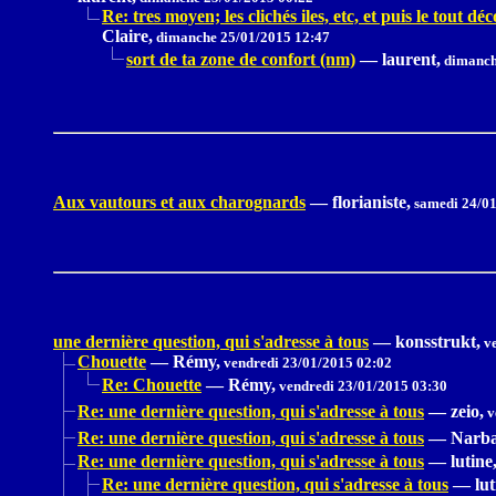
Re: tres moyen; les clichés iles, etc, et puis le tout dé
Claire,
dimanche 25/01/2015 12:47
sort de ta zone de confort (nm)
—
laurent,
dimanch
Aux vautours et aux charognards
—
florianiste,
samedi 24/01
une dernière question, qui s'adresse à tous
—
konsstrukt,
ve
Chouette
—
Rémy,
vendredi 23/01/2015 02:02
Re: Chouette
—
Rémy,
vendredi 23/01/2015 03:30
Re: une dernière question, qui s'adresse à tous
—
zeio,
v
Re: une dernière question, qui s'adresse à tous
—
Narba
Re: une dernière question, qui s'adresse à tous
—
lutine
Re: une dernière question, qui s'adresse à tous
—
lut