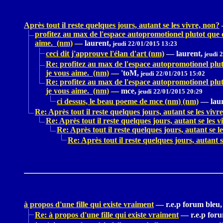
Après tout il reste quelques jours, autant se les vivre, non?
profitez au max de l'espace autopromotionel plutot que d
aime. (nm)
—
laurent,
jeudi 22/01/2015 13:23
ceci dit j'approuve l'élan d'art (nm)
—
laurent,
jeudi 
Re: profitez au max de l'espace autopromotionel pluto
je vous aime. (nm)
—
'toM,
jeudi 22/01/2015 15:02
Re: profitez au max de l'espace autopromotionel pluto
je vous aime. (nm)
—
mce,
jeudi 22/01/2015 20:29
ci dessus, le beau poeme de mce (nm) (nm)
—
lau
Re: Après tout il reste quelques jours, autant se les vivr
Re: Après tout il reste quelques jours, autant se les v
Re: Après tout il reste quelques jours, autant se l
Re: Après tout il reste quelques jours, autant s
à propos d'une fille qui existe vraiment
—
r.e.p forum bleu,
Re: à propos d'une fille qui existe vraiment
—
r.e.p for