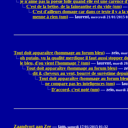
je n'aime pas la poésie folle quand elle est une carence d
C'est de la bétise, de la faineantise et du vide (nm)
—
C'est d'ailleurs domage car dans ce texte il y a la 
menne à rien (nm)
—
laurent,
mercredi 21/01/2015 0
Tout doit apparaître (hommage au forum bleu)
—
zeio,
mard
oh putain, vu la qualité merdique il faut aussi stopper 
le bleu, d'ou vient l'hommage ? (nm)
—
laurent,
mardi 20
Tout doit apparaître (hommage au forum bleu)
—
ze
dit il, cheveux au vent, bourré de suréstime depu
Tout doit apparaître (hommage au forum bleu
ne compare pas les inteligences (nm)
—
lau
D'accord, c'est noté (nm)
—
zeio,
mardi 2
Zaandvort aan Zee
—
tam,
samedi 17/01/2015 01:32