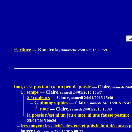
Ecriture
—
Konstrukt,
dimanche 25/01/2015 23:59
bon, c'est pas tout ça, un peu de poésie
—
Claire,
samedi 24/0
1 : temps
—
Claire,
samedi 24/01/2015 15:37
2 / couleurs
—
Claire,
samedi 24/01/2015 15:40
3 / photographies
—
Claire,
samedi 24/01/2015 15:42
note
—
Claire,
samedi 24/01/2015 15:43
la poesie n'est ni un jeu e mot, ni une fausse posture
25/01/2015 00:26
tres moyen; les clichés iles, etc, et puis le tout décousus p
laurent,
dimanche 25/01/2015 00:22