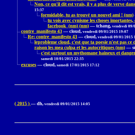
Non, ce qu'il dit est vrais, il y a plus de verve d
15:37
formidable, tu as trouvé un nouvel ami ! (nm)
tu vois avec cynisme les choses imortantes,
facebook (nm) (nm)
—
tchang,
vendredi 09/
contre_manifesto 43
—
cloud,
vendredi 09/01/2015 19:07
Re: contre_manifesto 43
—
cloud,
vendredi 09/01/2015 
leprobleme cloud, c'est que ta poesie n'est pas c
raison les mea culpa et les autocritiques (nm)
—
s
c'est surtout un mythomane haineux et dangereu
samedi 10/01/2015 22:35
excuses
—
cloud,
samedi 17/01/2015 17:12
( 2015 )
—
dh,
vendredi 09/01/2015 14:05