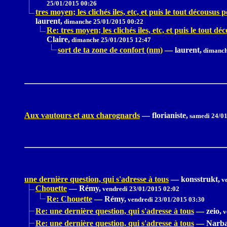
25/01/2015 00:26
tres moyen; les clichés iles, etc, et puis le tout décousus p
laurent,
dimanche 25/01/2015 00:22
Re: tres moyen; les clichés iles, etc, et puis le tout dé
Claire,
dimanche 25/01/2015 12:47
sort de ta zone de confort (nm)
—
laurent,
dimanch
Aux vautours et aux charognards
—
florianiste,
samedi 24/01
une dernière question, qui s'adresse à tous
—
konsstrukt,
ve
Chouette
—
Rémy,
vendredi 23/01/2015 02:02
Re: Chouette
—
Rémy,
vendredi 23/01/2015 03:30
Re: une dernière question, qui s'adresse à tous
—
zeio,
v
Re: une dernière question, qui s'adresse à tous
—
Narba