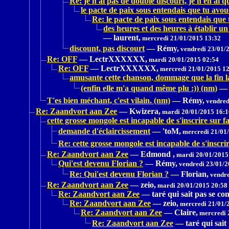
Re: je n'ai pas de double discourt, je n'en ai q
le pacte de paix sous entendais que tu avo
Re: le pacte de paix sous entendais que
des heures et des heures à établir un
—
laurent,
mercredi 21/01/2015 13:32
discount, pas discourt
—
Rémy,
vendredi 23/01/
Re: OFF
—
LectrXXXXXX,
mardi 20/01/2015 02:54
Re: OFF
—
LectrXXXXXX,
mercredi 21/01/2015 1
amusante cette chanson, dommage que la fin l
(enfin elle m'a quand même plu :)) (nm)
—
T'es bien méchant, c'est vilain. (nm)
—
Rémy,
vendred
Re: Zaandvort aan Zee
—
Kwizera,
mardi 20/01/2015 16:1
cette grosse mongole est incapable de s'inscrire sur f
demande d'éclaircissement
—
'toM,
mercredi 21/01/
Re: cette grosse mongole est incapable de s'inscri
Re: Zaandvort aan Zee
—
Edmond ,
mardi 20/01/2015
Qui'est devenu Florian ?
—
Rémy,
vendredi 23/01/2
Re: Qui'est devenu Florian ?
—
Florian,
vendre
Re: Zaandvort aan Zee
—
zeio,
mardi 20/01/2015 20:58
Re: Zaandvort aan Zee
—
taré qui sait pas se con
Re: Zaandvort aan Zee
—
zeio,
mercredi 21/01/
Re: Zaandvort aan Zee
—
Claire,
mercredi 
Re: Zaandvort aan Zee
—
taré qui sait