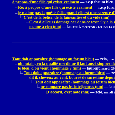
à propos d'une fille qui existe vraiment
—
r.e.p forum bleu,
Re: à propos d'une fille qui existe vraiment
—
r.e.p for
je n'aime pas la poésie folle quand elle est une carence d
C'est de la bétise, de la faineantise et du vide (nm)
—
C'est d'ailleurs domage car dans ce texte il y a la 
menne à rien (nm)
—
laurent,
mercredi 21/01/2015 0
Tout doit apparaître (hommage au forum bleu)
—
zeio,
mard
oh putain, vu la qualité merdique il faut aussi stopper 
le bleu, d'ou vient l'hommage ? (nm)
—
laurent,
mardi 20
Tout doit apparaître (hommage au forum bleu)
—
ze
dit il, cheveux au vent, bourré de suréstime depu
Tout doit apparaître (hommage au forum bleu
ne compare pas les inteligences (nm)
—
lau
D'accord, c'est noté (nm)
—
zeio,
mardi 2