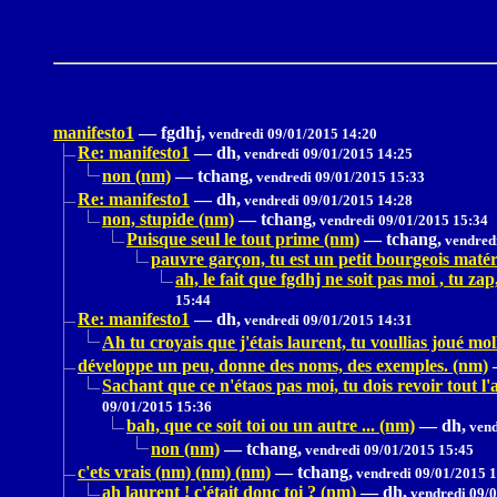
manifesto1
—
fgdhj,
vendredi 09/01/2015 14:20
Re: manifesto1
—
dh,
vendredi 09/01/2015 14:25
non (nm)
—
tchang,
vendredi 09/01/2015 15:33
Re: manifesto1
—
dh,
vendredi 09/01/2015 14:28
non, stupide (nm)
—
tchang,
vendredi 09/01/2015 15:34
Puisque seul le tout prime (nm)
—
tchang,
vendredi
pauvre garçon, tu est un petit bourgeois matéri
ah, le fait que fgdhj ne soit pas moi , tu z
15:44
Re: manifesto1
—
dh,
vendredi 09/01/2015 14:31
Ah tu croyais que j'étais laurent, tu voullias joué mo
développe un peu, donne des noms, des exemples. (nm)
Sachant que ce n'étaos pas moi, tu dois revoir tout l'a
09/01/2015 15:36
bah, que ce soit toi ou un autre ... (nm)
—
dh,
vend
non (nm)
—
tchang,
vendredi 09/01/2015 15:45
c'ets vrais (nm) (nm) (nm)
—
tchang,
vendredi 09/01/2015 
ah laurent ! c'était donc toi ? (nm)
—
dh,
vendredi 09/0