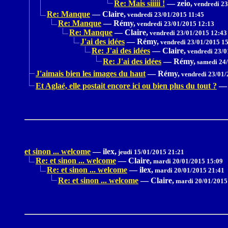
Re: Mais siiiii !
—
zeio,
vendredi 23
Re: Manque
—
Claire,
vendredi 23/01/2015 11:45
Re: Manque
—
Rémy,
vendredi 23/01/2015 12:13
Re: Manque
—
Claire,
vendredi 23/01/2015 12:43
J'ai des idées
—
Rémy,
vendredi 23/01/2015 1
Re: J'ai des idées
—
Claire,
vendredi 23/0
Re: J'ai des idées
—
Rémy,
samedi 24/
J'aimais bien les images du haut
—
Rémy,
vendredi 23/01/
Et Aglaé, elle postait encore ici ou bien plus du tout ?
—
et sinon ... welcome
—
ilex,
jeudi 15/01/2015 21:21
Re: et sinon ... welcome
—
Claire,
mardi 20/01/2015 15:09
Re: et sinon ... welcome
—
ilex,
mardi 20/01/2015 21:41
Re: et sinon ... welcome
—
Claire,
mardi 20/01/2015