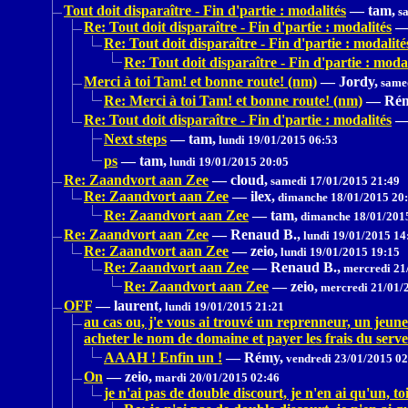
Tout doit disparaître - Fin d'partie : modalités
—
tam,
sa
Re: Tout doit disparaître - Fin d'partie : modalités
Re: Tout doit disparaître - Fin d'partie : modalité
Re: Tout doit disparaître - Fin d'partie : modal
Merci à toi Tam! et bonne route! (nm)
—
Jordy,
samed
Re: Merci à toi Tam! et bonne route! (nm)
—
Rém
Re: Tout doit disparaître - Fin d'partie : modalités
Next steps
—
tam,
lundi 19/01/2015 06:53
ps
—
tam,
lundi 19/01/2015 20:05
Re: Zaandvort aan Zee
—
cloud,
samedi 17/01/2015 21:49
Re: Zaandvort aan Zee
—
ilex,
dimanche 18/01/2015 20
Re: Zaandvort aan Zee
—
tam,
dimanche 18/01/201
Re: Zaandvort aan Zee
—
Renaud B.,
lundi 19/01/2015 14
Re: Zaandvort aan Zee
—
zeio,
lundi 19/01/2015 19:15
Re: Zaandvort aan Zee
—
Renaud B.,
mercredi 21
Re: Zaandvort aan Zee
—
zeio,
mercredi 21/01/
OFF
—
laurent,
lundi 19/01/2015 21:21
au cas ou, j'e vous ai trouvé un reprenneur, un jeun
acheter le nom de domaine et payer les frais du serv
AAAH ! Enfin un !
—
Rémy,
vendredi 23/01/2015 02
On
—
zeio,
mardi 20/01/2015 02:46
je n'ai pas de double discourt, je n'en ai qu'un, to