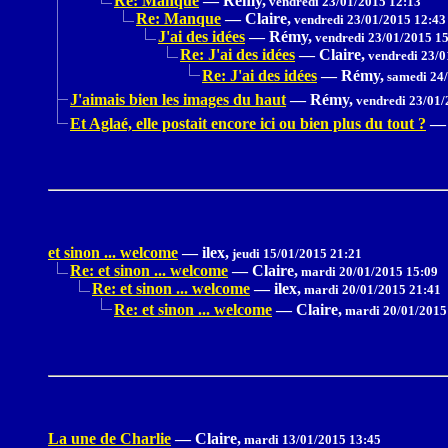
Re: Manque
—
Rémy,
vendredi 23/01/2015 12:13
Re: Manque
—
Claire,
vendredi 23/01/2015 12:43
J'ai des idées
—
Rémy,
vendredi 23/01/2015 1
Re: J'ai des idées
—
Claire,
vendredi 23/0
Re: J'ai des idées
—
Rémy,
samedi 24/
J'aimais bien les images du haut
—
Rémy,
vendredi 23/01/
Et Aglaé, elle postait encore ici ou bien plus du tout ?
—
et sinon ... welcome
—
ilex,
jeudi 15/01/2015 21:21
Re: et sinon ... welcome
—
Claire,
mardi 20/01/2015 15:09
Re: et sinon ... welcome
—
ilex,
mardi 20/01/2015 21:41
Re: et sinon ... welcome
—
Claire,
mardi 20/01/2015
La une de Charlie
—
Claire,
mardi 13/01/2015 13:45