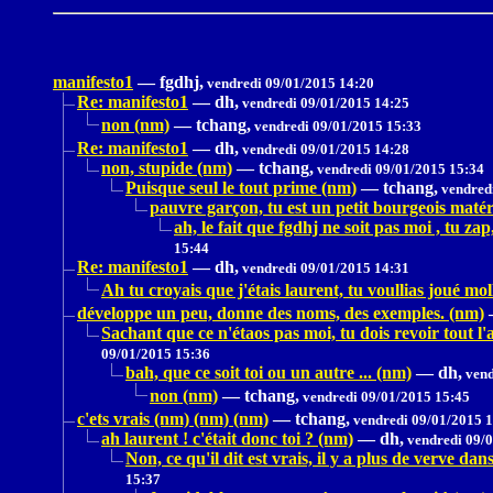
manifesto1
—
fgdhj,
vendredi 09/01/2015 14:20
Re: manifesto1
—
dh,
vendredi 09/01/2015 14:25
non (nm)
—
tchang,
vendredi 09/01/2015 15:33
Re: manifesto1
—
dh,
vendredi 09/01/2015 14:28
non, stupide (nm)
—
tchang,
vendredi 09/01/2015 15:34
Puisque seul le tout prime (nm)
—
tchang,
vendredi
pauvre garçon, tu est un petit bourgeois matéri
ah, le fait que fgdhj ne soit pas moi , tu z
15:44
Re: manifesto1
—
dh,
vendredi 09/01/2015 14:31
Ah tu croyais que j'étais laurent, tu voullias joué mo
développe un peu, donne des noms, des exemples. (nm)
Sachant que ce n'étaos pas moi, tu dois revoir tout l'a
09/01/2015 15:36
bah, que ce soit toi ou un autre ... (nm)
—
dh,
vend
non (nm)
—
tchang,
vendredi 09/01/2015 15:45
c'ets vrais (nm) (nm) (nm)
—
tchang,
vendredi 09/01/2015 
ah laurent ! c'était donc toi ? (nm)
—
dh,
vendredi 09/0
Non, ce qu'il dit est vrais, il y a plus de verve d
15:37