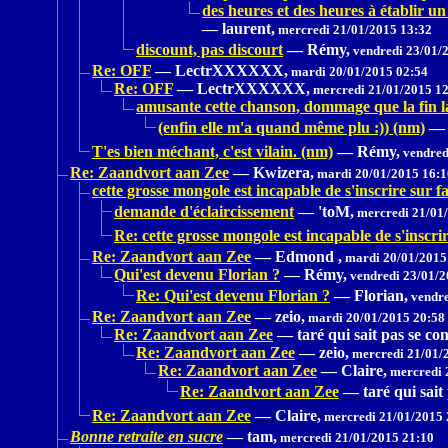
des heures et des heures à établir un
—
laurent,
mercredi 21/01/2015 13:32
discount, pas discourt
—
Rémy,
vendredi 23/01/
Re: OFF
—
LectrXXXXXX,
mardi 20/01/2015 02:54
Re: OFF
—
LectrXXXXXX,
mercredi 21/01/2015 1
amusante cette chanson, dommage que la fin l
(enfin elle m'a quand même plu :)) (nm)
—
T'es bien méchant, c'est vilain. (nm)
—
Rémy,
vendred
Re: Zaandvort aan Zee
—
Kwizera,
mardi 20/01/2015 16:1
cette grosse mongole est incapable de s'inscrire sur f
demande d'éclaircissement
—
'toM,
mercredi 21/01/
Re: cette grosse mongole est incapable de s'inscri
Re: Zaandvort aan Zee
—
Edmond ,
mardi 20/01/2015
Qui'est devenu Florian ?
—
Rémy,
vendredi 23/01/2
Re: Qui'est devenu Florian ?
—
Florian,
vendre
Re: Zaandvort aan Zee
—
zeio,
mardi 20/01/2015 20:58
Re: Zaandvort aan Zee
—
taré qui sait pas se con
Re: Zaandvort aan Zee
—
zeio,
mercredi 21/01/
Re: Zaandvort aan Zee
—
Claire,
mercredi 
Re: Zaandvort aan Zee
—
taré qui sait
Re: Zaandvort aan Zee
—
Claire,
mercredi 21/01/2015 
Bonne retraite en sucre
—
tam,
mercredi 21/01/2015 21:10