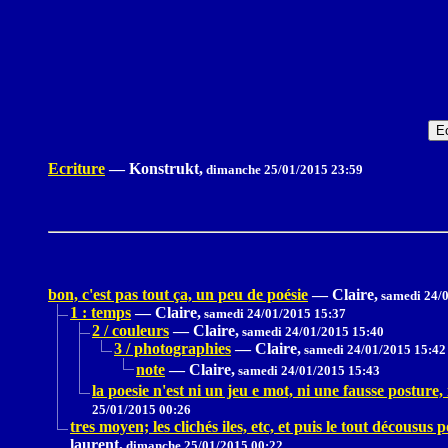
Ecriture
—
Konstrukt,
dimanche 25/01/2015 23:59
bon, c'est pas tout ça, un peu de poésie
—
Claire,
samedi 24/0
1 : temps
—
Claire,
samedi 24/01/2015 15:37
2 / couleurs
—
Claire,
samedi 24/01/2015 15:40
3 / photographies
—
Claire,
samedi 24/01/2015 15:42
note
—
Claire,
samedi 24/01/2015 15:43
la poesie n'est ni un jeu e mot, ni une fausse posture
25/01/2015 00:26
tres moyen; les clichés iles, etc, et puis le tout décousus p
laurent,
dimanche 25/01/2015 00:22