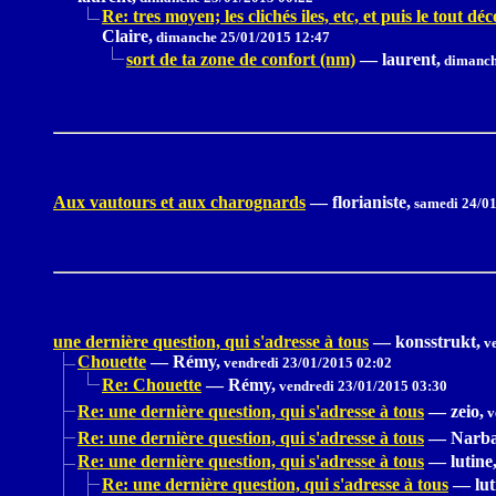
Re: tres moyen; les clichés iles, etc, et puis le tout dé
Claire,
dimanche 25/01/2015 12:47
sort de ta zone de confort (nm)
—
laurent,
dimanch
Aux vautours et aux charognards
—
florianiste,
samedi 24/01
une dernière question, qui s'adresse à tous
—
konsstrukt,
ve
Chouette
—
Rémy,
vendredi 23/01/2015 02:02
Re: Chouette
—
Rémy,
vendredi 23/01/2015 03:30
Re: une dernière question, qui s'adresse à tous
—
zeio,
v
Re: une dernière question, qui s'adresse à tous
—
Narba
Re: une dernière question, qui s'adresse à tous
—
lutine
Re: une dernière question, qui s'adresse à tous
—
lut