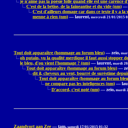
je n'aime pas la poésie folle quand elle est une carence d
C'est de la bétise, de la faineantise et du vide (nm)
—
C'est d'ailleurs domage car dans ce texte il y a la 
menne à rien (nm)
—
laurent,
mercredi 21/01/2015 0
Tout doit apparaître (hommage au forum bleu)
—
zeio,
mard
oh putain, vu la qualité merdique il faut aussi stopper 
le bleu, d'ou vient l'hommage ? (nm)
—
laurent,
mardi 20
Tout doit apparaître (hommage au forum bleu)
—
ze
dit il, cheveux au vent, bourré de suréstime depu
Tout doit apparaître (hommage au forum bleu
ne compare pas les inteligences (nm)
—
lau
D'accord, c'est noté (nm)
—
zeio,
mardi 2
Zaandvort aan Zee
—
tam,
samedi 17/01/2015 01:32