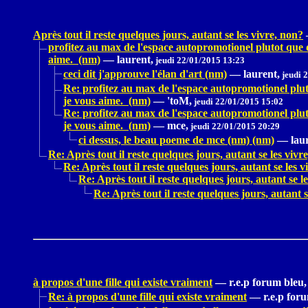
Après tout il reste quelques jours, autant se les vivre, non?
profitez au max de l'espace autopromotionel plutot que d
aime. (nm)
—
laurent,
jeudi 22/01/2015 13:23
ceci dit j'approuve l'élan d'art (nm)
—
laurent,
jeudi 
Re: profitez au max de l'espace autopromotionel pluto
je vous aime. (nm)
—
'toM,
jeudi 22/01/2015 15:02
Re: profitez au max de l'espace autopromotionel pluto
je vous aime. (nm)
—
mce,
jeudi 22/01/2015 20:29
ci dessus, le beau poeme de mce (nm) (nm)
—
lau
Re: Après tout il reste quelques jours, autant se les vivr
Re: Après tout il reste quelques jours, autant se les v
Re: Après tout il reste quelques jours, autant se l
Re: Après tout il reste quelques jours, autant s
à propos d'une fille qui existe vraiment
—
r.e.p forum bleu,
Re: à propos d'une fille qui existe vraiment
—
r.e.p for