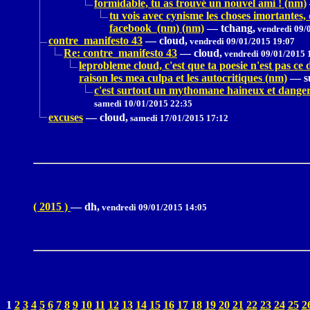
formidable, tu as trouvé un nouvel ami ! (nm)
tu vois avec cynisme les choses imortantes,
facebook (nm) (nm)
—
tchang,
vendredi 09/
contre_manifesto 43
—
cloud,
vendredi 09/01/2015 19:07
Re: contre_manifesto 43
—
cloud,
vendredi 09/01/2015 
leprobleme cloud, c'est que ta poesie n'est pas c
raison les mea culpa et les autocritiques (nm)
—
s
c'est surtout un mythomane haineux et dangereu
samedi 10/01/2015 22:35
excuses
—
cloud,
samedi 17/01/2015 17:12
( 2015 )
—
dh,
vendredi 09/01/2015 14:05
1
2
3
4
5
6
7
8
9
10
11
12
13
14
15
16
17
18
19
20
21
22
23
24
25
2