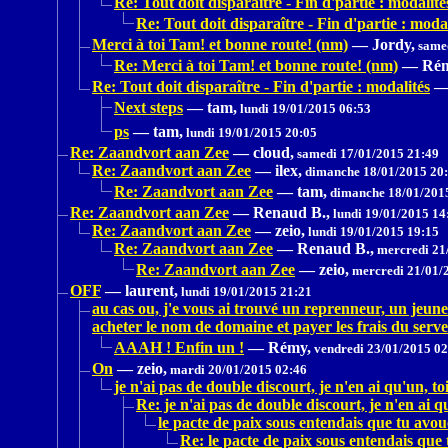
Re: Tout doit disparaître - Fin d'partie : modalité
Re: Tout doit disparaître - Fin d'partie : modal
Merci à toi Tam! et bonne route! (nm)
—
Jordy,
samed
Re: Merci à toi Tam! et bonne route! (nm)
—
Rém
Re: Tout doit disparaître - Fin d'partie : modalités
Next steps
—
tam,
lundi 19/01/2015 06:53
ps
—
tam,
lundi 19/01/2015 20:05
Re: Zaandvort aan Zee
—
cloud,
samedi 17/01/2015 21:49
Re: Zaandvort aan Zee
—
ilex,
dimanche 18/01/2015 20
Re: Zaandvort aan Zee
—
tam,
dimanche 18/01/201
Re: Zaandvort aan Zee
—
Renaud B.,
lundi 19/01/2015 14
Re: Zaandvort aan Zee
—
zeio,
lundi 19/01/2015 19:15
Re: Zaandvort aan Zee
—
Renaud B.,
mercredi 21
Re: Zaandvort aan Zee
—
zeio,
mercredi 21/01/
OFF
—
laurent,
lundi 19/01/2015 21:21
au cas ou, j'e vous ai trouvé un reprenneur, un jeun
acheter le nom de domaine et payer les frais du serv
AAAH ! Enfin un !
—
Rémy,
vendredi 23/01/2015 02
On
—
zeio,
mardi 20/01/2015 02:46
je n'ai pas de double discourt, je n'en ai qu'un, to
Re: je n'ai pas de double discourt, je n'en ai q
le pacte de paix sous entendais que tu avo
Re: le pacte de paix sous entendais que