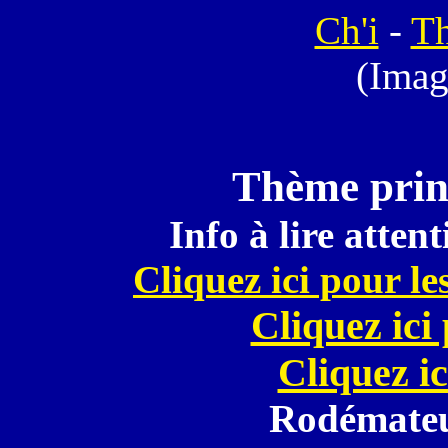
Ch'i
-
Th
(Imag
Thème princ
Info à lire atten
Cliquez ici pour le
Cliquez ici
Cliquez ic
Rodémateu