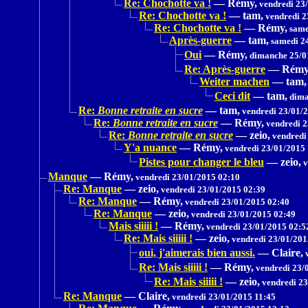
Re: Chochotte va !
—
Rémy,
vendredi 23
Re: Chochotte va !
—
tam,
vendredi 2
Re: Chochotte va !
—
Rémy,
same
Après-guerre
—
tam,
samedi 24
Oui
—
Rémy,
dimanche 25/0
Re: Après-guerre
—
Rémy
Weiter machen
—
tam,
Ceci dit
—
tam,
dima
Re:
Bonne retraite en sucre
—
tam,
vendredi 23/01/
Re:
Bonne retraite en sucre
—
Rémy,
vendredi 2
Re:
Bonne retraite en sucre
—
zeio,
vendredi
Y'a nuance
—
Rémy,
vendredi 23/01/2015 
Pistes pour changer le bleu
—
zeio,
v
Manque
—
Rémy,
vendredi 23/01/2015 02:10
Re: Manque
—
zeio,
vendredi 23/01/2015 02:39
Re: Manque
—
Rémy,
vendredi 23/01/2015 02:40
Re: Manque
—
zeio,
vendredi 23/01/2015 02:49
Mais siiiii !
—
Rémy,
vendredi 23/01/2015 02:5
Re: Mais siiiii !
—
zeio,
vendredi 23/01/201
oui, j'aimerais bien aussi.
—
Claire,
v
Re: Mais siiiii !
—
Rémy,
vendredi 23/
Re: Mais siiiii !
—
zeio,
vendredi 23
Re: Manque
—
Claire,
vendredi 23/01/2015 11:45