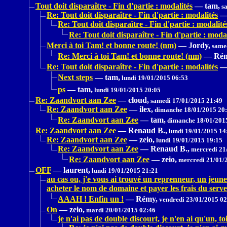
Tout doit disparaître - Fin d'partie : modalités
—
tam,
sa
Re: Tout doit disparaître - Fin d'partie : modalités
Re: Tout doit disparaître - Fin d'partie : modalité
Re: Tout doit disparaître - Fin d'partie : modal
Merci à toi Tam! et bonne route! (nm)
—
Jordy,
samed
Re: Merci à toi Tam! et bonne route! (nm)
—
Rém
Re: Tout doit disparaître - Fin d'partie : modalités
Next steps
—
tam,
lundi 19/01/2015 06:53
ps
—
tam,
lundi 19/01/2015 20:05
Re: Zaandvort aan Zee
—
cloud,
samedi 17/01/2015 21:49
Re: Zaandvort aan Zee
—
ilex,
dimanche 18/01/2015 20
Re: Zaandvort aan Zee
—
tam,
dimanche 18/01/201
Re: Zaandvort aan Zee
—
Renaud B.,
lundi 19/01/2015 14
Re: Zaandvort aan Zee
—
zeio,
lundi 19/01/2015 19:15
Re: Zaandvort aan Zee
—
Renaud B.,
mercredi 21
Re: Zaandvort aan Zee
—
zeio,
mercredi 21/01/
OFF
—
laurent,
lundi 19/01/2015 21:21
au cas ou, j'e vous ai trouvé un reprenneur, un jeun
acheter le nom de domaine et payer les frais du serv
AAAH ! Enfin un !
—
Rémy,
vendredi 23/01/2015 02
On
—
zeio,
mardi 20/01/2015 02:46
je n'ai pas de double discourt, je n'en ai qu'un, to