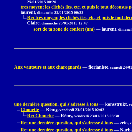
25/01/2015 00:26
tres moyen; les clichés iles, etc, et puis le tout décousus p
laurent,
dimanche 25/01/2015 00:22
Re: tres moyen; les clichés iles, etc, et puis le tout dé
Claire,
dimanche 25/01/2015 12:47
sort de ta zone de confort (nm)
—
laurent,
dimanch
Aux vautours et aux charognards
—
florianiste,
samedi 24/01
une dernière question, qui s'adresse à tous
—
konsstrukt,
ve
Chouette
—
Rémy,
vendredi 23/01/2015 02:02
Re: Chouette
—
Rémy,
vendredi 23/01/2015 03:30
Re: une dernière question, qui s'adresse à tous
—
zeio,
v
Re: une dernière question, qui s'adresse à tous
—
Narba