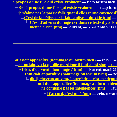
à propos d'une fille qui existe vraiment
—
r.e.p forum bleu,
Re: à propos d'une fille qui existe vraiment
—
r.e.p for
je n'aime pas la poésie folle quand elle est une carence d
C'est de la bétise, de la faineantise et du vide (nm)
—
C'est d'ailleurs domage car dans ce texte il y a la 
menne à rien (nm)
—
laurent,
mercredi 21/01/2015 0
Tout doit apparaître (hommage au forum bleu)
—
zeio,
mard
oh putain, vu la qualité merdique il faut aussi stopper 
le bleu, d'ou vient l'hommage ? (nm)
—
laurent,
mardi 20
Tout doit apparaître (hommage au forum bleu)
—
ze
dit il, cheveux au vent, bourré de suréstime depu
Tout doit apparaître (hommage au forum bleu
ne compare pas les inteligences (nm)
—
lau
D'accord, c'est noté (nm)
—
zeio,
mardi 2