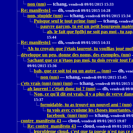
non (nm)
—
tchang,
vendredi 09/01/2015 15:33
Re: manifesto1
—
dh,
vendredi 09/01/2015 14:28
non, stupide (nm)
—
tchang,
vendredi 09/01/2015 15:34
Puisque seul le tout prime (nm)
—
tchang,
vendredi
pauvre garçon, tu est un petit bourgeois matéri
ah, le fait que fgdhj ne soit pas moi , tu z
15:44
Re: manifesto1
—
dh,
vendredi 09/01/2015 14:31
Ah tu croyais que j'étais laurent, tu voullias joué mo
développe un peu, donne des noms, des exemples. (nm)
Sachant que ce n'étaos pas moi, tu dois revoir tout l'a
09/01/2015 15:36
bah, que ce soit toi ou un autre ... (nm)
—
dh,
vend
non (nm)
—
tchang,
vendredi 09/01/2015 15:45
c'ets vrais (nm) (nm) (nm)
—
tchang,
vendredi 09/01/2015 
ah laurent ! c'était donc toi ? (nm)
—
dh,
vendredi 09/0
Non, ce qu'il dit est vrais, il y a plus de verve d
15:37
formidable, tu as trouvé un nouvel ami ! (nm)
tu vois avec cynisme les choses imortantes,
facebook (nm) (nm)
—
tchang,
vendredi 09/
contre_manifesto 43
—
cloud,
vendredi 09/01/2015 19:07
Re: contre_manifesto 43
—
cloud,
vendredi 09/01/2015 
leprobleme cloud, c'est que ta poesie n'est pas c