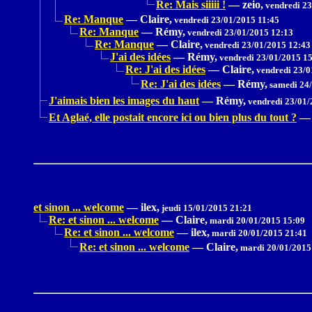
Re: Mais siiiii !
—
zeio,
vendredi 23
Re: Manque
—
Claire,
vendredi 23/01/2015 11:45
Re: Manque
—
Rémy,
vendredi 23/01/2015 12:13
Re: Manque
—
Claire,
vendredi 23/01/2015 12:43
J'ai des idées
—
Rémy,
vendredi 23/01/2015 1
Re: J'ai des idées
—
Claire,
vendredi 23/0
Re: J'ai des idées
—
Rémy,
samedi 24/
J'aimais bien les images du haut
—
Rémy,
vendredi 23/01/
Et Aglaé, elle postait encore ici ou bien plus du tout ?
—
et sinon ... welcome
—
ilex,
jeudi 15/01/2015 21:21
Re: et sinon ... welcome
—
Claire,
mardi 20/01/2015 15:09
Re: et sinon ... welcome
—
ilex,
mardi 20/01/2015 21:41
Re: et sinon ... welcome
—
Claire,
mardi 20/01/2015