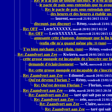
Re: je n'ai pas de double discourt, je n'en ai q
le pacte de paix sous entendais que tu avo
Re: le pacte de paix sous entendais que
des heures et des heures à établir un
—
laurent,
mercredi 21/01/2015 13:32
discount, pas discourt
—
Rémy,
vendredi 23/01/
Re: OFF
—
LectrXXXXXX,
mardi 20/01/2015 02:54
Re: OFF
—
LectrXXXXXX,
mercredi 21/01/2015 1
amusante cette chanson, dommage que la fin l
(enfin elle m'a quand même plu :)) (nm)
—
T'es bien méchant, c'est vilain. (nm)
—
Rémy,
vendred
Re: Zaandvort aan Zee
—
Kwizera,
mardi 20/01/2015 16:1
cette grosse mongole est incapable de s'inscrire sur f
demande d'éclaircissement
—
'toM,
mercredi 21/01/
Re: cette grosse mongole est incapable de s'inscri
Re: Zaandvort aan Zee
—
Edmond ,
mardi 20/01/2015
Qui'est devenu Florian ?
—
Rémy,
vendredi 23/01/2
Re: Qui'est devenu Florian ?
—
Florian,
vendre
Re: Zaandvort aan Zee
—
zeio,
mardi 20/01/2015 20:58
Re: Zaandvort aan Zee
—
taré qui sait pas se con
Re: Zaandvort aan Zee
—
zeio,
mercredi 21/01/
Re: Zaandvort aan Zee
—
Claire,
mercredi 
Re: Zaandvort aan Zee
—
taré qui sait