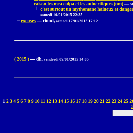
raison les mea culpa et les autocritiques (nm)
—
s
c'est surtout un mythomane haineux et dangereu
samedi 10/01/2015 22:35
excuses
—
cloud,
samedi 17/01/2015 17:12
( 2015 )
—
dh,
vendredi 09/01/2015 14:05
1
2
3
4
5
6
7
8
9
10
11
12
13
14
15
16
17
18
19
20
21
22
23
24
25
2