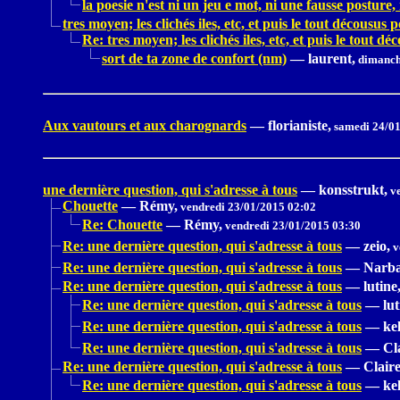
la poesie n'est ni un jeu e mot, ni une fausse posture
tres moyen; les clichés iles, etc, et puis le tout décousus p
Re: tres moyen; les clichés iles, etc, et puis le tout dé
sort de ta zone de confort (nm)
—
laurent,
dimanch
Aux vautours et aux charognards
—
florianiste,
samedi 24/01
une dernière question, qui s'adresse à tous
—
konsstrukt,
ve
Chouette
—
Rémy,
vendredi 23/01/2015 02:02
Re: Chouette
—
Rémy,
vendredi 23/01/2015 03:30
Re: une dernière question, qui s'adresse à tous
—
zeio,
v
Re: une dernière question, qui s'adresse à tous
—
Narba
Re: une dernière question, qui s'adresse à tous
—
lutine
Re: une dernière question, qui s'adresse à tous
—
lut
Re: une dernière question, qui s'adresse à tous
—
kel
Re: une dernière question, qui s'adresse à tous
—
Cl
Re: une dernière question, qui s'adresse à tous
—
Claire
Re: une dernière question, qui s'adresse à tous
—
kel