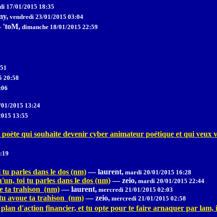
i 17/01/2015 18:35
y,
vendredi 23/01/2015 03:04
—
'toM,
dimanche 18/01/2015 22:59
:51
5 20:58
:06
/01/2015 13:24
2015 13:55
e poète qui souhaite devenir cyber animateur poétique et qui veux v
:19
i tu parles dans le dos (nm)
—
laurent,
mardi 20/01/2015 16:28
u'un, toi tu parles dans le dos (nm)
—
zeio,
mardi 20/01/2015 22:44
ue ta trahison (nm)
—
laurent,
mercredi 21/01/2015 02:03
 tu avoue ta trahison (nm)
—
zeio,
mercredi 21/01/2015 02:58
 plan d'action financier, et tu opte pour te faire arnaquer par lam, 