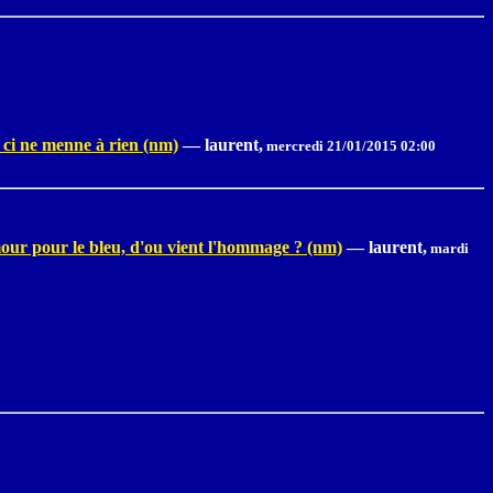
le ci ne menne à rien (nm)
—
laurent,
mercredi 21/01/2015 02:00
amour pour le bleu, d'ou vient l'hommage ? (nm)
—
laurent,
mardi