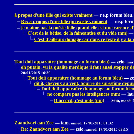
à propos d'une fille qui existe vraiment
—
r.e.p forum bleu,
Re: à propos d'une fille qui existe vraiment
—
r.e.p for
je n'aime pas la poésie folle quand elle est une carence d
C'est de la bétise, de la faineantise et du vide (nm)
—
C'est d'ailleurs domage car dans ce texte il y a la 
Tout doit apparaître (hommage au forum bleu)
—
zeio,
mard
oh putain, vu la qualité merdique il faut aussi stopper 
20/01/2015 16:30
Tout doit apparaître (hommage au forum bleu)
—
ze
dit il, cheveux au vent, bourré de suréstime depu
Tout doit apparaître (hommage au forum bleu
ne compare pas les inteligences (nm)
—
lau
D'accord, c'est noté (nm)
—
zeio,
mardi 2
Zaandvort aan Zee
—
tam,
samedi 17/01/2015 01:32
Re: Zaandvort aan Zee
—
zeio,
samedi 17/01/2015 03:15