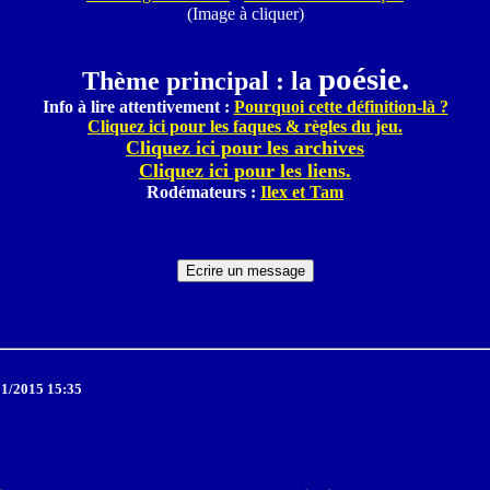
(Image à cliquer)
poésie.
Thème principal : la
Info à lire attentivement :
Pourquoi cette définition-là ?
Cliquez ici pour les faques & règles du jeu.
Cliquez ici pour les archives
Cliquez ici pour les liens.
Rodémateurs :
Ilex et Tam
1/2015 15:35