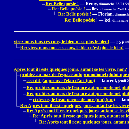
Re: Belle poésie !
—
Rémy,
dimanche 25/01/2
Re: Belle poésie !
—
ilex,
dimanche 25/01/2
Re: Belle poésie !
—
Florian,
dimanche
Re: Belle poésie !
—
kel,
dimanche 
virez nous tous ces cons, le bleu n'est plus le bleu!
—
jg,
jeud
Re: virez nous tous ces cons, le bleu n'est plus le bleu!
Après tout il reste quelques jours, autant se les vivre, non?
profitez au max de l'espace autopromotionel plutot que d
ceci dit j'approuve l'élan d'art (nm)
—
laurent,
jeudi 
Re: profitez au max de l'espace autopromotionel plut
Re: profitez au max de l'espace autopromotionel plut
ci dessus, le beau poeme de mce (nm) (nm)
—
lau
Re: Après tout il reste quelques jours, autant se les vivr
Re: Après tout il reste quelques jours, autant se les v
Re: Après tout il reste quelques jours, autant se l
Re: Après tout il reste quelques jours, autant s