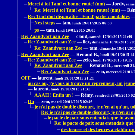
Merci à toi Tam! et bonne route! (nm)
—
Jordy,
samed
Re: Merci à toi Tam! et bonne route! (nm)
—
Rém
Re: Tout doit disparaître - Fin d'partie : modalités
Next steps
—
tam,
lundi 19/01/2015 06:53
ps
—
tam,
lundi 19/01/2015 20:05
Re: Zaandvort aan Zee
—
cloud,
samedi 17/01/2015 21:49
Re: Zaandvort aan Zee
—
ilex,
dimanche 18/01/2015 20
Re: Zaandvort aan Zee
—
tam,
dimanche 18/01/201
Re: Zaandvort aan Zee
—
Renaud B.,
lundi 19/01/2015 14
Re: Zaandvort aan Zee
—
zeio,
lundi 19/01/2015 19:15
Re: Zaandvort aan Zee
—
Renaud B.,
mercredi 21
Re: Zaandvort aan Zee
—
zeio,
mercredi 21/01/
OFF
—
laurent,
lundi 19/01/2015 21:21
au cas ou, j'e vous ai trouvé un reprenneur, un jeun
—
laurent,
lundi 19/01/2015 21:31
AAAH ! Enfin un !
—
Rémy,
vendredi 23/01/2015 02
On
—
zeio,
mardi 20/01/2015 02:46
je n'ai pas de double discourt, je n'en ai qu'un, to
Re: je n'ai pas de double discourt, je n'en ai q
le pacte de paix sous entendais que tu avo
Re: le pacte de paix sous entendais que
des heures et des heures à établir un