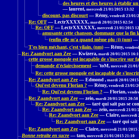
des heures et des heures à établir un
—
laurent,
mercredi 21/01/2015 13:32
discount, pas discourt
—
Rémy,
vendredi 23/01/
Re: OFF
—
LectrXXXXXX,
mardi 20/01/2015 02:54
Re: OFF
—
LectrXXXXXX,
mercredi 21/01/2015 1
amusante cette chanson, dommage que la fin l
(enfin elle m'a quand même plu :)) (nm)
—
T'es bien méchant, c'est vilain. (nm)
—
Rémy,
vendred
Re: Zaandvort aan Zee
—
Kwizera,
mardi 20/01/2015 16:1
cette grosse mongole est incapable de s'inscrire sur f
demande d'éclaircissement
—
'toM,
mercredi 21/01/
Re: cette grosse mongole est incapable de s'inscri
Re: Zaandvort aan Zee
—
Edmond ,
mardi 20/01/2015
Qui'est devenu Florian ?
—
Rémy,
vendredi 23/01/2
Re: Qui'est devenu Florian ?
—
Florian,
vendre
Re: Zaandvort aan Zee
—
zeio,
mardi 20/01/2015 20:58
Re: Zaandvort aan Zee
—
taré qui sait pas se con
Re: Zaandvort aan Zee
—
zeio,
mercredi 21/01/
Re: Zaandvort aan Zee
—
Claire,
mercredi 
Re: Zaandvort aan Zee
—
taré qui sait
Re: Zaandvort aan Zee
—
Claire,
mercredi 21/01/2015 
Bonne retraite en sucre
—
tam,
mercredi 21/01/2015 21:10