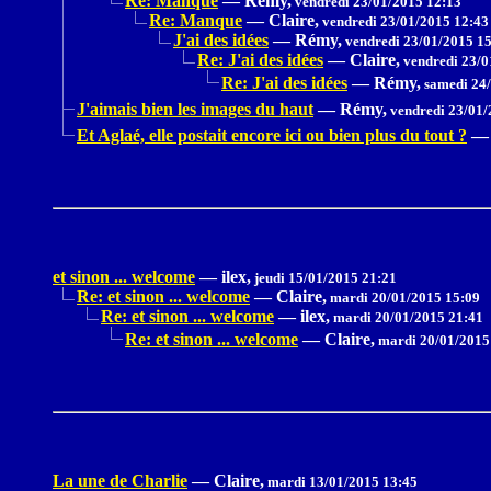
Re: Manque
—
Rémy,
vendredi 23/01/2015 12:13
Re: Manque
—
Claire,
vendredi 23/01/2015 12:43
J'ai des idées
—
Rémy,
vendredi 23/01/2015 1
Re: J'ai des idées
—
Claire,
vendredi 23/0
Re: J'ai des idées
—
Rémy,
samedi 24/
J'aimais bien les images du haut
—
Rémy,
vendredi 23/01/
Et Aglaé, elle postait encore ici ou bien plus du tout ?
—
et sinon ... welcome
—
ilex,
jeudi 15/01/2015 21:21
Re: et sinon ... welcome
—
Claire,
mardi 20/01/2015 15:09
Re: et sinon ... welcome
—
ilex,
mardi 20/01/2015 21:41
Re: et sinon ... welcome
—
Claire,
mardi 20/01/2015
La une de Charlie
—
Claire,
mardi 13/01/2015 13:45