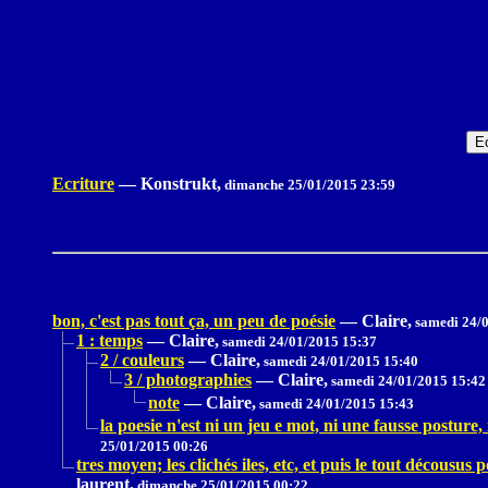
Ecriture
—
Konstrukt,
dimanche 25/01/2015 23:59
bon, c'est pas tout ça, un peu de poésie
—
Claire,
samedi 24/0
1 : temps
—
Claire,
samedi 24/01/2015 15:37
2 / couleurs
—
Claire,
samedi 24/01/2015 15:40
3 / photographies
—
Claire,
samedi 24/01/2015 15:42
note
—
Claire,
samedi 24/01/2015 15:43
la poesie n'est ni un jeu e mot, ni une fausse posture
25/01/2015 00:26
tres moyen; les clichés iles, etc, et puis le tout décousus p
laurent,
dimanche 25/01/2015 00:22