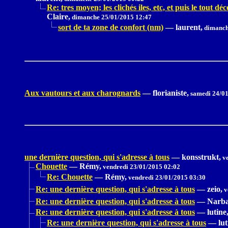
Re: tres moyen; les clichés iles, etc, et puis le tout dé
Claire,
dimanche 25/01/2015 12:47
sort de ta zone de confort (nm)
—
laurent,
dimanch
Aux vautours et aux charognards
—
florianiste,
samedi 24/01
une dernière question, qui s'adresse à tous
—
konsstrukt,
ve
Chouette
—
Rémy,
vendredi 23/01/2015 02:02
Re: Chouette
—
Rémy,
vendredi 23/01/2015 03:30
Re: une dernière question, qui s'adresse à tous
—
zeio,
v
Re: une dernière question, qui s'adresse à tous
—
Narba
Re: une dernière question, qui s'adresse à tous
—
lutine
Re: une dernière question, qui s'adresse à tous
—
lut