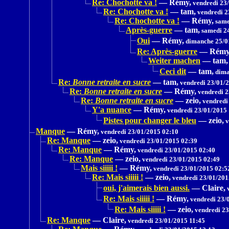
Re: Chochotte va !
—
Rémy,
vendredi 23
Re: Chochotte va !
—
tam,
vendredi 2
Re: Chochotte va !
—
Rémy,
same
Après-guerre
—
tam,
samedi 24
Oui
—
Rémy,
dimanche 25/0
Re: Après-guerre
—
Rémy
Weiter machen
—
tam,
Ceci dit
—
tam,
dima
Re:
Bonne retraite en sucre
—
tam,
vendredi 23/01/
Re:
Bonne retraite en sucre
—
Rémy,
vendredi 2
Re:
Bonne retraite en sucre
—
zeio,
vendredi
Y'a nuance
—
Rémy,
vendredi 23/01/2015 
Pistes pour changer le bleu
—
zeio,
v
Manque
—
Rémy,
vendredi 23/01/2015 02:10
Re: Manque
—
zeio,
vendredi 23/01/2015 02:39
Re: Manque
—
Rémy,
vendredi 23/01/2015 02:40
Re: Manque
—
zeio,
vendredi 23/01/2015 02:49
Mais siiiii !
—
Rémy,
vendredi 23/01/2015 02:5
Re: Mais siiiii !
—
zeio,
vendredi 23/01/201
oui, j'aimerais bien aussi.
—
Claire,
v
Re: Mais siiiii !
—
Rémy,
vendredi 23/
Re: Mais siiiii !
—
zeio,
vendredi 23
Re: Manque
—
Claire,
vendredi 23/01/2015 11:45