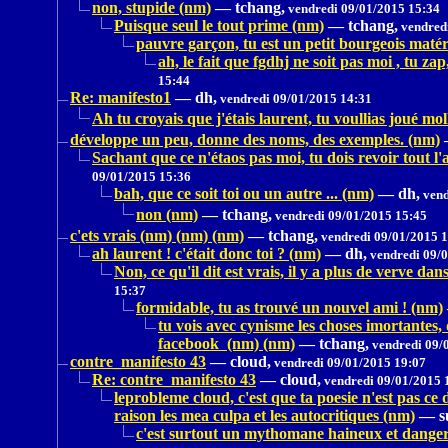
non, stupide (nm)
—
tchang,
vendredi 09/01/2015 15:34
Puisque seul le tout prime (nm)
—
tchang,
vendredi
pauvre garçon, tu est un petit bourgeois matéri
ah, le fait que fgdhj ne soit pas moi , tu z
15:44
Re: manifesto1
—
dh,
vendredi 09/01/2015 14:31
Ah tu croyais que j'étais laurent, tu voullias joué mo
développe un peu, donne des noms, des exemples. (nm)
Sachant que ce n'étaos pas moi, tu dois revoir tout l'a
09/01/2015 15:36
bah, que ce soit toi ou un autre ... (nm)
—
dh,
vend
non (nm)
—
tchang,
vendredi 09/01/2015 15:45
c'ets vrais (nm) (nm) (nm)
—
tchang,
vendredi 09/01/2015 
ah laurent ! c'était donc toi ? (nm)
—
dh,
vendredi 09/0
Non, ce qu'il dit est vrais, il y a plus de verve d
15:37
formidable, tu as trouvé un nouvel ami ! (nm)
tu vois avec cynisme les choses imortantes,
facebook (nm) (nm)
—
tchang,
vendredi 09/
contre_manifesto 43
—
cloud,
vendredi 09/01/2015 19:07
Re: contre_manifesto 43
—
cloud,
vendredi 09/01/2015 
leprobleme cloud, c'est que ta poesie n'est pas c
raison les mea culpa et les autocritiques (nm)
—
s
c'est surtout un mythomane haineux et dangereu