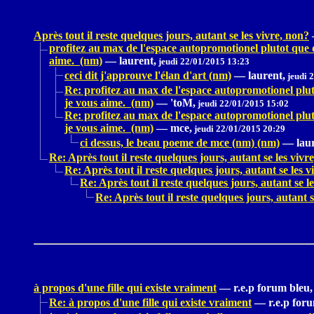
Après tout il reste quelques jours, autant se les vivre, non?
profitez au max de l'espace autopromotionel plutot que d
aime. (nm)
—
laurent,
jeudi 22/01/2015 13:23
ceci dit j'approuve l'élan d'art (nm)
—
laurent,
jeudi 
Re: profitez au max de l'espace autopromotionel pluto
je vous aime. (nm)
—
'toM,
jeudi 22/01/2015 15:02
Re: profitez au max de l'espace autopromotionel pluto
je vous aime. (nm)
—
mce,
jeudi 22/01/2015 20:29
ci dessus, le beau poeme de mce (nm) (nm)
—
lau
Re: Après tout il reste quelques jours, autant se les vivr
Re: Après tout il reste quelques jours, autant se les v
Re: Après tout il reste quelques jours, autant se l
Re: Après tout il reste quelques jours, autant s
à propos d'une fille qui existe vraiment
—
r.e.p forum bleu,
Re: à propos d'une fille qui existe vraiment
—
r.e.p for