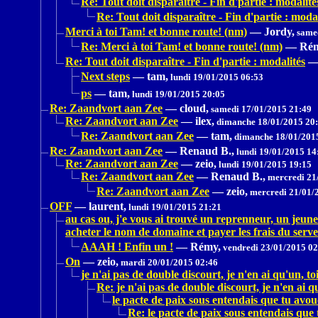
Re: Tout doit disparaître - Fin d'partie : modalité
Re: Tout doit disparaître - Fin d'partie : modal
Merci à toi Tam! et bonne route! (nm)
—
Jordy,
samed
Re: Merci à toi Tam! et bonne route! (nm)
—
Rém
Re: Tout doit disparaître - Fin d'partie : modalités
Next steps
—
tam,
lundi 19/01/2015 06:53
ps
—
tam,
lundi 19/01/2015 20:05
Re: Zaandvort aan Zee
—
cloud,
samedi 17/01/2015 21:49
Re: Zaandvort aan Zee
—
ilex,
dimanche 18/01/2015 20
Re: Zaandvort aan Zee
—
tam,
dimanche 18/01/201
Re: Zaandvort aan Zee
—
Renaud B.,
lundi 19/01/2015 14
Re: Zaandvort aan Zee
—
zeio,
lundi 19/01/2015 19:15
Re: Zaandvort aan Zee
—
Renaud B.,
mercredi 21
Re: Zaandvort aan Zee
—
zeio,
mercredi 21/01/
OFF
—
laurent,
lundi 19/01/2015 21:21
au cas ou, j'e vous ai trouvé un reprenneur, un jeun
acheter le nom de domaine et payer les frais du serv
AAAH ! Enfin un !
—
Rémy,
vendredi 23/01/2015 02
On
—
zeio,
mardi 20/01/2015 02:46
je n'ai pas de double discourt, je n'en ai qu'un, to
Re: je n'ai pas de double discourt, je n'en ai q
le pacte de paix sous entendais que tu avo
Re: le pacte de paix sous entendais que