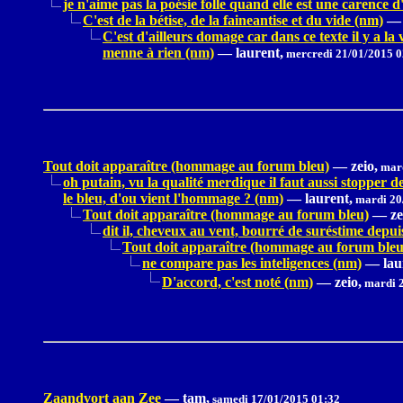
je n'aime pas la poésie folle quand elle est une carence d
C'est de la bétise, de la faineantise et du vide (nm)
—
C'est d'ailleurs domage car dans ce texte il y a la 
menne à rien (nm)
—
laurent,
mercredi 21/01/2015 0
Tout doit apparaître (hommage au forum bleu)
—
zeio,
mard
oh putain, vu la qualité merdique il faut aussi stopper 
le bleu, d'ou vient l'hommage ? (nm)
—
laurent,
mardi 20
Tout doit apparaître (hommage au forum bleu)
—
ze
dit il, cheveux au vent, bourré de suréstime depu
Tout doit apparaître (hommage au forum bleu
ne compare pas les inteligences (nm)
—
lau
D'accord, c'est noté (nm)
—
zeio,
mardi 2
Zaandvort aan Zee
—
tam,
samedi 17/01/2015 01:32